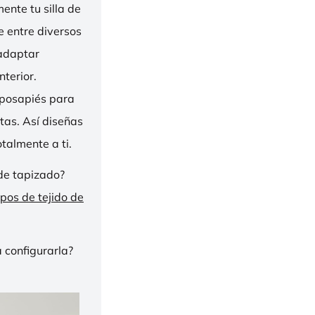
nte tu silla de
ge entre diversos
 adaptar
nterior.
eposapiés para
tas. Así diseñas
talmente a ti.
de tapizado?
ipos de tejido de
 configurarla?