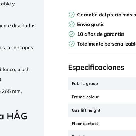
table y
Garantía del precio más 
Envío gratis
mente diseñados
10 años de garantía
Totalmente personalizabl
os, o con topes
Especificaciones
 blanco, blush
e.
Fabric group
o 265 mm,
Frame colour
Gas lift height
la HÅG
Floor contact