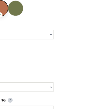
ING
?