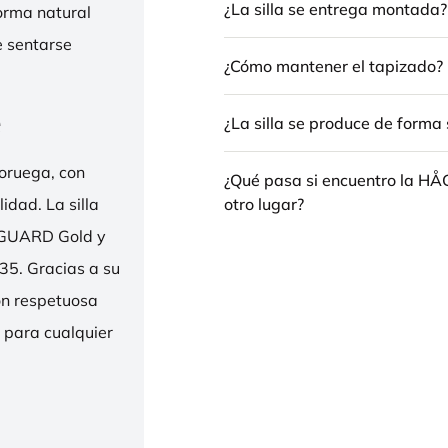
¿La silla se entrega montada?
forma natural
e sentarse
¿Cómo mantener el tapizado?
e
¿La silla se produce de forma 
oruega, con
¿Qué pasa si encuentro la H
otro lugar?
idad. La silla
ENGUARD Gold y
35. Gracias a su
ión respetuosa
e para cualquier