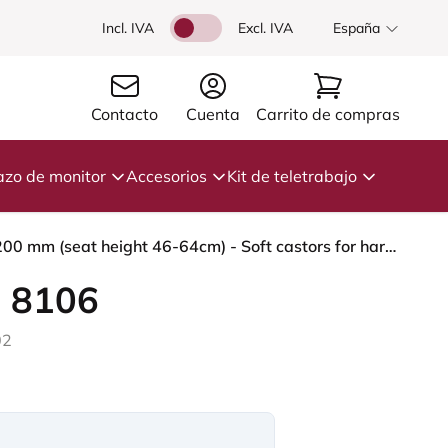
Incl. IVA
Excl. IVA
España
Contacto
Cuenta
Carrito de compras
azo de monitor
Accesorios
Kit de teletrabajo
HÅG Capisco 8106 - Capture (Gabriel) - Lana / Poliamida - CPT5103 - Light beige - Blush Rose - 200 mm (seat height 46-64cm) - Soft castors for hard floors
 8106
02