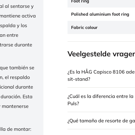
Foot ring
l al sentarse y
Polished aluminium foot ring
 mantiene activa
espalda y los
Fabric colour
nan entre
trarse durante
Veelgestelde vrage
 que también se
¿Es la HÅG Capisco 8106 ade
n, el respaldo
sit-stand?
icional durante
¿Cuál es la diferencia entre 
 duración. Esta
Puls?
 y mantenerse
¿Qué tamaño de resorte de gas
illa de montar: