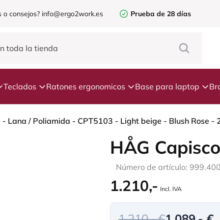
 o consejos?
info@ergo2work.es
Prueba de 28 días
Teclados
Ratones ergonomicos
Base para laptop
Br
HÅG Capisco
Número de artículo: 999.40
1.210,-
Incl. IVA
1.210,- €
1.089,- €