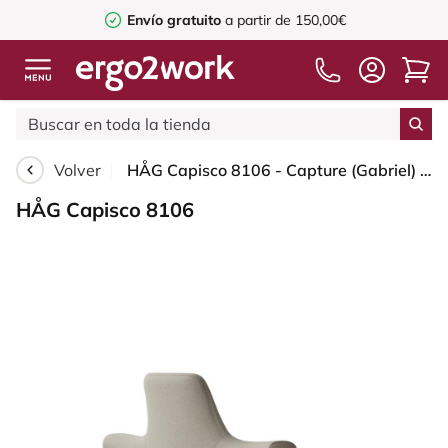
Envío gratuito
a partir de 150,00€
Volver
HÅG Capisco 8106 - Capture (Gabriel) - Lana / Poliamida - CPT5103 - Light beige - Moss Grey - 265 mm (seat height 53-79cm) - Glides
HÅG Capisco 8106