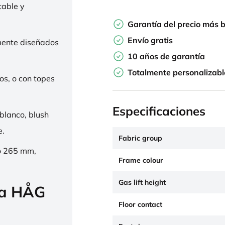
table y
Garantía del precio más 
Envío gratis
mente diseñados
10 años de garantía
Totalmente personalizabl
os, o con topes
Especificaciones
 blanco, blush
e.
Fabric group
o 265 mm,
Frame colour
Gas lift height
la HÅG
Floor contact