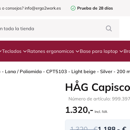
 o consejos?
info@ergo2work.es
Prueba de 28 días
Teclados
Ratones ergonomicos
Base para laptop
Br
HÅG Capisco
Número de artículo: 999.39
1.320,-
Incl. IVA
1.320,- €
1.188,- €