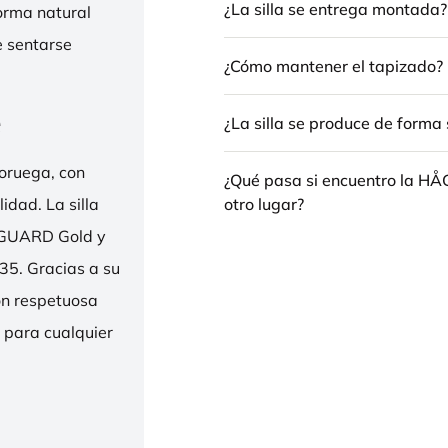
¿La silla se entrega montada?
forma natural
e sentarse
¿Cómo mantener el tapizado?
e
¿La silla se produce de forma 
oruega, con
¿Qué pasa si encuentro la H
otro lugar?
idad. La silla
ENGUARD Gold y
35. Gracias a su
ión respetuosa
e para cualquier