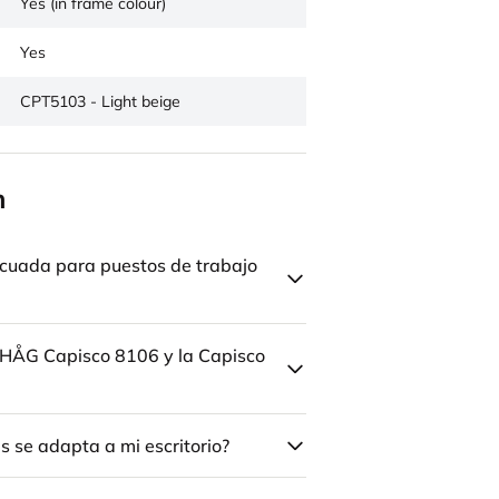
Yes (in frame colour)
Yes
CPT5103 - Light beige
n
cuada para puestos de trabajo
la HÅG Capisco 8106 y la Capisco
 se adapta a mi escritorio?