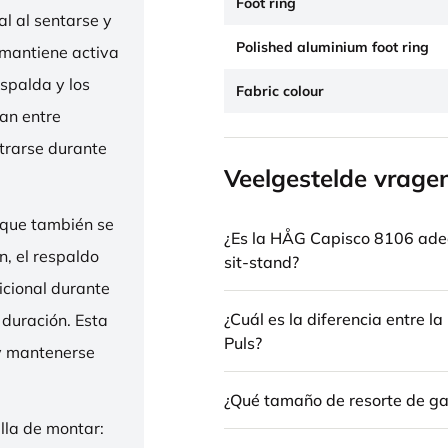
Foot ring
l al sentarse y
Polished aluminium foot ring
 mantiene activa
espalda y los
Fabric colour
nan entre
trarse durante
Veelgestelde vrage
 que también se
¿Es la HÅG Capisco 8106 ade
n, el respaldo
sit-stand?
icional durante
¿Cuál es la diferencia entre 
 duración. Esta
Puls?
 y mantenerse
¿Qué tamaño de resorte de gas
illa de montar: