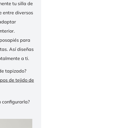
nte tu silla de
ge entre diversos
 adaptar
nterior.
eposapiés para
tas. Así diseñas
talmente a ti.
de tapizado?
ipos de tejido de
 configurarla?