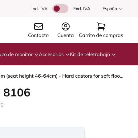
Incl. IVA
Excl. IVA
España
Contacto
Cuenta
Carrito de compras
azo de monitor
Accesorios
Kit de teletrabajo
HÅG Capisco 8106 - Capture (Gabriel) - Lana / Poliamida - CPT5103 - Light beige - Silver - 200 mm (seat height 46-64cm) - Hard castors for soft floors
 8106
70