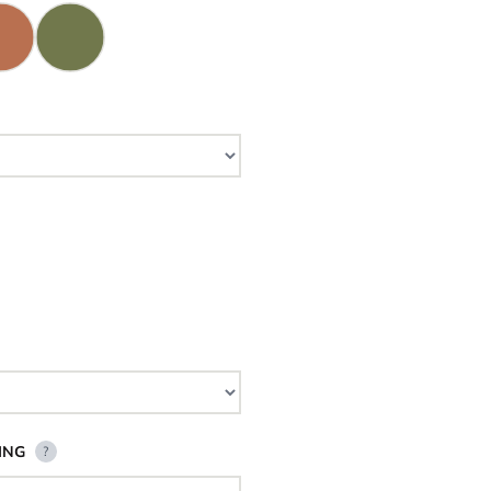
ING
?