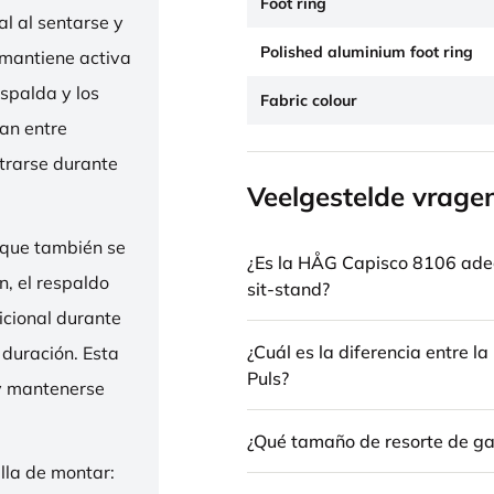
Foot ring
l al sentarse y
Polished aluminium foot ring
 mantiene activa
espalda y los
Fabric colour
nan entre
trarse durante
Veelgestelde vrage
 que también se
¿Es la HÅG Capisco 8106 ade
n, el respaldo
sit-stand?
icional durante
¿Cuál es la diferencia entre 
 duración. Esta
Puls?
 y mantenerse
¿Qué tamaño de resorte de gas
illa de montar: