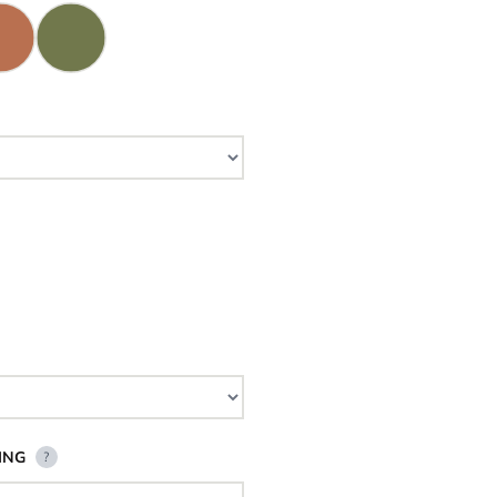
ING
?