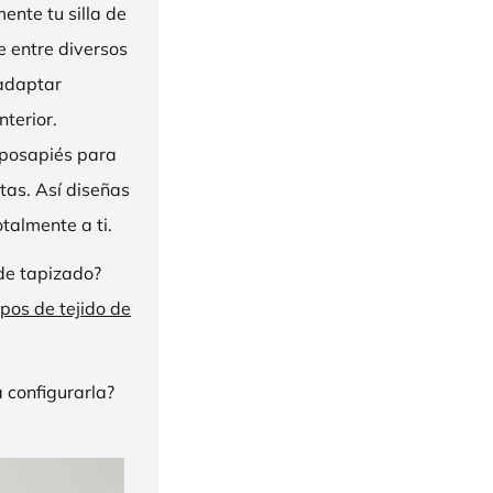
nte tu silla de
ge entre diversos
 adaptar
nterior.
eposapiés para
tas. Así diseñas
talmente a ti.
de tapizado?
ipos de tejido de
 configurarla?