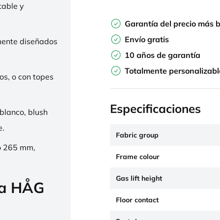
table y
Garantía del precio más 
Envío gratis
mente diseñados
10 años de garantía
Totalmente personalizabl
os, o con topes
Especificaciones
 blanco, blush
e.
Fabric group
o 265 mm,
Frame colour
Gas lift height
la HÅG
Floor contact