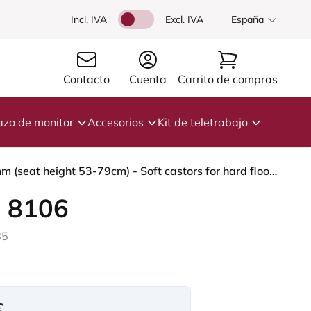
Incl. IVA
Excl. IVA
España
Contacto
Cuenta
Carrito de compras
azo de monitor
Accesorios
Kit de teletrabajo
HÅG Capisco 8106 - Capture (Gabriel) - Lana / Poliamida - CPT5103 - Light beige - Silver - 265 mm (seat height 53-79cm) - Soft castors for hard floors
 8106
85
€