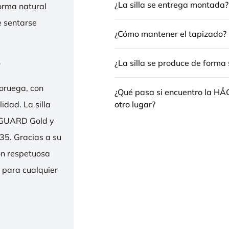
¿La silla se entrega montada?
forma natural
e sentarse
¿Cómo mantener el tapizado?
e
¿La silla se produce de forma 
oruega, con
¿Qué pasa si encuentro la H
otro lugar?
idad. La silla
ENGUARD Gold y
35. Gracias a su
ión respetuosa
e para cualquier