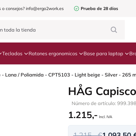
 o consejos?
info@ergo2work.es
Prueba de 28 días
Teclados
Ratones ergonomicos
Base para laptop
Br
HÅG Capisco
Número de artículo: 999.39
1.215,-
Incl. IVA
1.215,- €
1.093,50 