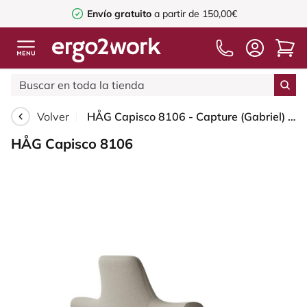
Envío gratuito
a partir de 150,00€
Volver
HÅG Capisco 8106 - Capture (Gabriel) - Lana / Poliamida - CPT5103 - Light beige - Silver - 265 mm (seat height 53-79cm) - Soft castors for hard floors
HÅG Capisco 8106