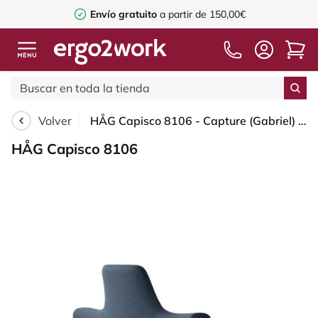
Envío gratuito
a partir de 150,00€
Volver
HÅG Capisco 8106 - Capture (Gabriel) - Lana / Poliamida - CPT6001 - Dark blue - Blush Rose - 150mm (seat height 40–55cm) - Soft castors for hard floors
HÅG Capisco 8106