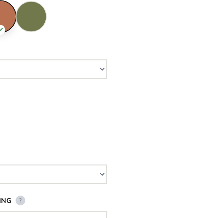
ING
?