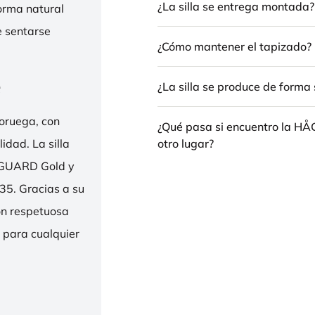
¿La silla se entrega montada?
forma natural
e sentarse
¿Cómo mantener el tapizado?
e
¿La silla se produce de forma 
oruega, con
¿Qué pasa si encuentro la H
otro lugar?
idad. La silla
ENGUARD Gold y
35. Gracias a su
ión respetuosa
e para cualquier