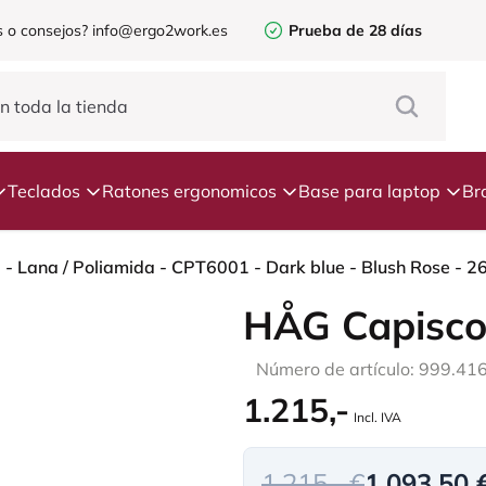
 o consejos?
info@ergo2work.es
Prueba de 28 días
Teclados
Ratones ergonomicos
Base para laptop
Br
HÅG Capisco
Número de artículo: 999.41
1.215,-
Incl. IVA
1.215,- €
1.093,50 