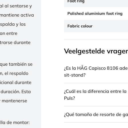
Foot ring
l al sentarse y
Polished aluminium foot ring
 mantiene activa
espalda y los
Fabric colour
nan entre
trarse durante
Veelgestelde vrage
 que también se
¿Es la HÅG Capisco 8106 ade
n, el respaldo
sit-stand?
icional durante
¿Cuál es la diferencia entre 
 duración. Esta
Puls?
 y mantenerse
¿Qué tamaño de resorte de gas
illa de montar: