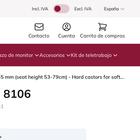
Incl. IVA
Excl. IVA
España
Contacto
Cuenta
Carrito de compras
azo de monitor
Accesorios
Kit de teletrabajo
HÅG Capisco 8106 - Capture (Gabriel) - Lana / Poliamida - CPT6001 - Dark blue - Blush Rose - 265 mm (seat height 53-79cm) - Hard castors for soft floors
 8106
61
€