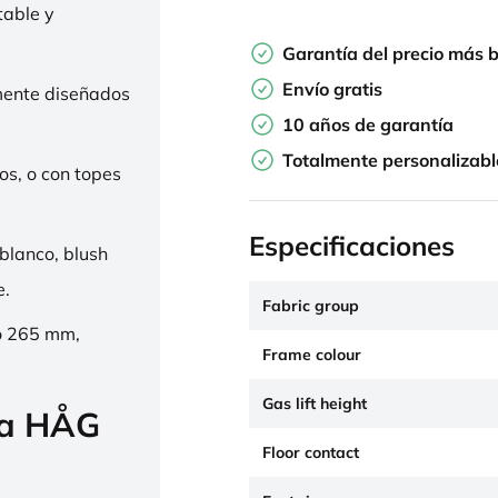
table y
Garantía del precio más 
Envío gratis
mente diseñados
10 años de garantía
Totalmente personalizabl
os, o con topes
Especificaciones
 blanco, blush
e.
Fabric group
o 265 mm,
Frame colour
Gas lift height
la HÅG
Floor contact