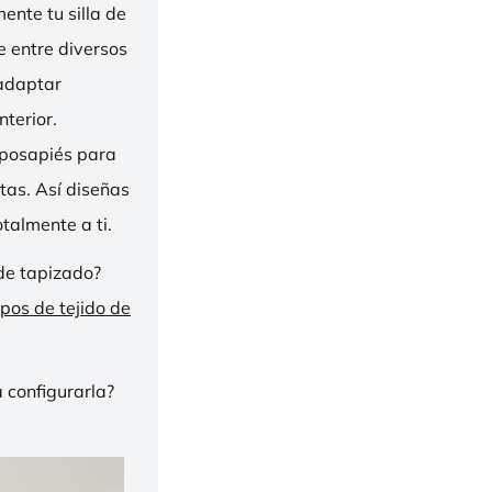
nte tu silla de
ge entre diversos
 adaptar
nterior.
eposapiés para
tas. Así diseñas
talmente a ti.
de tapizado?
ipos de tejido de
 configurarla?