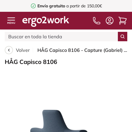
Envío gratuito
a partir de 150,00€
Volver
HÅG Capisco 8106 - Capture (Gabriel) - Lana / Poliamida - CPT6001 - Dark blue - Silver - 150mm (seat height 40–55cm) - Hard castors for soft floors
HÅG Capisco 8106