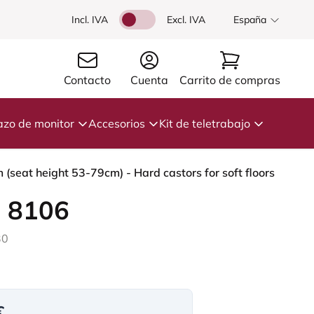
Incl. IVA
Excl. IVA
España
Contacto
Cuenta
Carrito de compras
azo de monitor
Accesorios
Kit de teletrabajo
(seat height 53-79cm) - Hard castors for soft floors
 8106
30
€