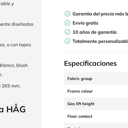
table y
Garantía del precio más 
Envío gratis
mente diseñados
10 años de garantía
Totalmente personalizabl
os, o con topes
Especificaciones
 blanco, blush
e.
Fabric group
o 265 mm,
Frame colour
Gas lift height
la HÅG
Floor contact