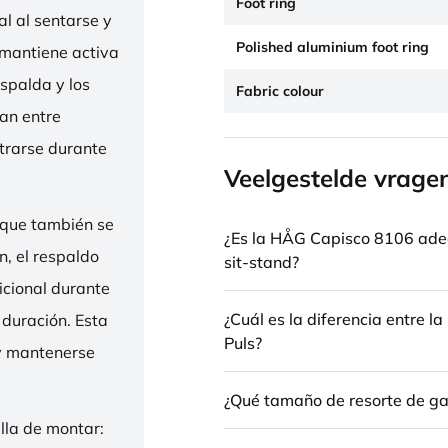
Foot ring
l al sentarse y
Polished aluminium foot ring
 mantiene activa
espalda y los
Fabric colour
nan entre
trarse durante
Veelgestelde vrage
 que también se
¿Es la HÅG Capisco 8106 ade
n, el respaldo
sit-stand?
icional durante
¿Cuál es la diferencia entre 
 duración. Esta
Puls?
 y mantenerse
¿Qué tamaño de resorte de gas
illa de montar: