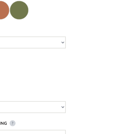
ING
?