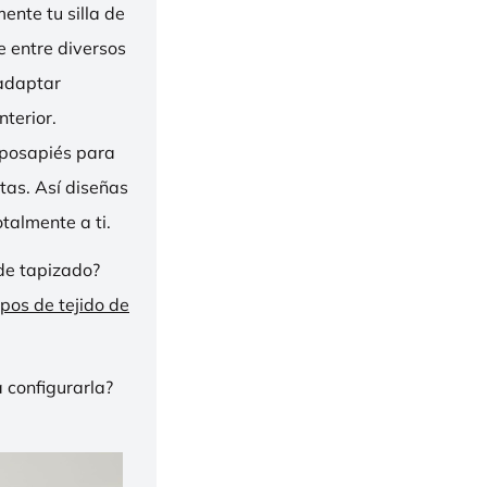
nte tu silla de
ge entre diversos
 adaptar
nterior.
eposapiés para
tas. Así diseñas
talmente a ti.
de tapizado?
ipos de tejido de
 configurarla?