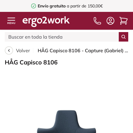
Envío gratuito
a partir de 150,00€
Volver
HÅG Capisco 8106 - Capture (Gabriel) - Lana / Poliamida - CPT6001 - Dark blue - White - 150mm (seat height 40–55cm) - Hard castors for soft floors
HÅG Capisco 8106