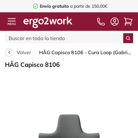
Envío gratuito
a partir de 150,00€
Volver
HÅG Capisco 8106 - Cura Loop (Gabriel) - Poliéster reciclados - CLP60109 - Grey - Moss Grey - 150mm (seat height 40–55cm) - Glides
HÅG Capisco 8106