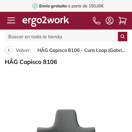
Envío gratuito
a partir de 150,00€
Volver
HÅG Capisco 8106 - Cura Loop (Gabriel) - Poliéster reciclados - CLP60109 - Grey - Moss Grey - 150mm (seat height 40–55cm) - Glides
HÅG Capisco 8106