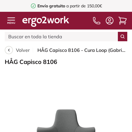
Envío gratuito
a partir de 150,00€
Volver
HÅG Capisco 8106 - Cura Loop (Gabriel) - Poliéster reciclados - CLP60109 - Grey - Moss Grey - 200 mm (seat height 46-64cm) - Glides
HÅG Capisco 8106