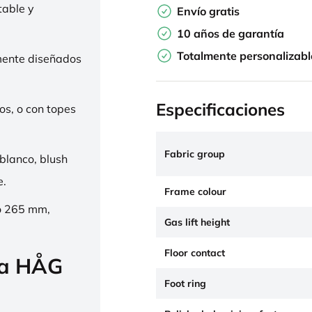
table y
Envío gratis
10 años de garantía
Totalmente personalizabl
mente diseñados
Especificaciones
os, o con topes
Fabric group
 blanco, blush
e.
Frame colour
o 265 mm,
Gas lift height
Floor contact
la HÅG
Foot ring