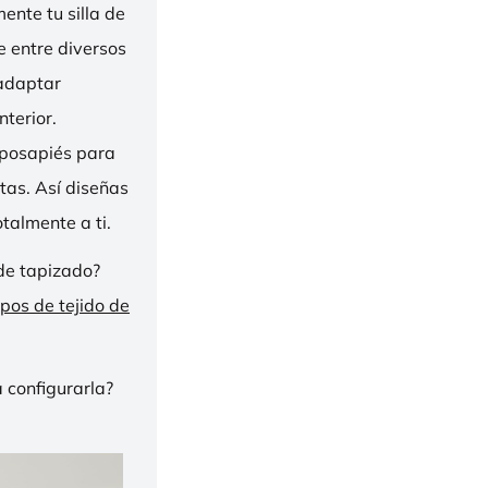
nte tu silla de
ge entre diversos
 adaptar
nterior.
eposapiés para
tas. Así diseñas
talmente a ti.
de tapizado?
ipos de tejido de
 configurarla?