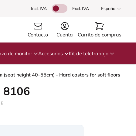
Incl. IVA
Excl. IVA
España
Contacto
Cuenta
Carrito de compras
azo de monitor
Accesorios
Kit de teletrabajo
 (seat height 40–55cm) - Hard castors for soft floors
 8106
75