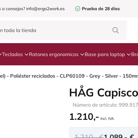
 o consejos?
info@ergo2work.es
Prueba de 28 días
Teclados
Ratones ergonomicos
Base para laptop
Br
) - Poliéster reciclados - CLP60109 - Grey - Silver - 150mm
HÅG Capisco
Número de artículo: 999.91
1.210,-
Incl. IVA
1.210,- €
1.089,- €