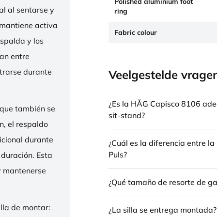
Polished aluminium foot
l al sentarse y
ring
 mantiene activa
Fabric colour
espalda y los
nan entre
trarse durante
Veelgestelde vrage
¿Es la HÅG Capisco 8106 ade
 que también se
sit-stand?
n, el respaldo
icional durante
¿Cuál es la diferencia entre 
Puls?
 duración. Esta
 y mantenerse
¿Qué tamaño de resorte de gas
illa de montar:
¿La silla se entrega montada?