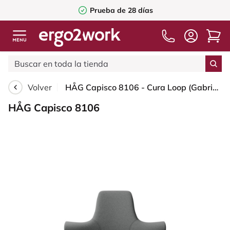
Prueba de 28 días
Volver
HÅG Capisco 8106 - Cura Loop (Gabriel) - Poliéster reciclados - CLP60109 - Grey - White - 200 mm (seat height 46-64cm) - Hard castors for soft floors
HÅG Capisco 8106