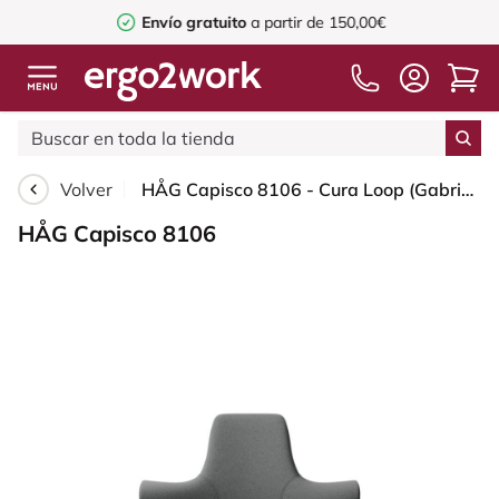
Envío gratuito
a partir de 150,00€
Volver
HÅG Capisco 8106 - Cura Loop (Gabriel) - Poliéster reciclados - CLP60109 - Grey - White - 265 mm (seat height 53-79cm) - Glides
HÅG Capisco 8106