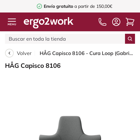
Envío gratuito
a partir de 150,00€
Volver
HÅG Capisco 8106 - Cura Loop (Gabriel) - Poliéster reciclados - CLP60109 - Grey - White - 265 mm (seat height 53-79cm) - Soft castors for hard floors
HÅG Capisco 8106