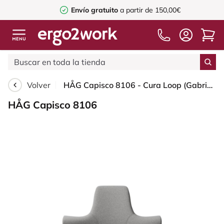
Envío gratuito
a partir de 150,00€
Volver
HÅG Capisco 8106 - Cura Loop (Gabriel) - Poliéster reciclados - CLP60110 Light grey - Black - 200 mm (seat height 46-64cm) - Glides
HÅG Capisco 8106