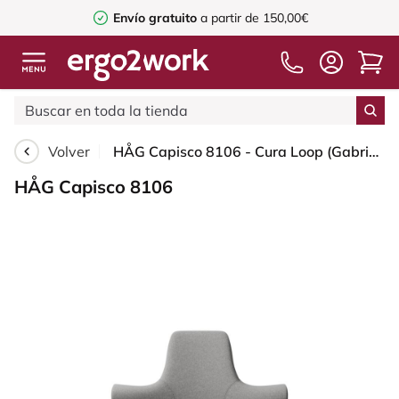
Envío gratuito
a partir de 150,00€
Volver
HÅG Capisco 8106 - Cura Loop (Gabriel) - Poliéster reciclados - CLP60110 Light grey - Blush Rose - 265 mm (seat height 53-79cm) - Glides
HÅG Capisco 8106