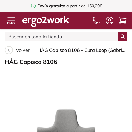
Envío gratuito
a partir de 150,00€
Volver
HÅG Capisco 8106 - Cura Loop (Gabriel) - Poliéster reciclados - CLP60110 Light grey - Blush Rose - 265 mm (seat height 53-79cm) - Hard castors for soft floors
HÅG Capisco 8106