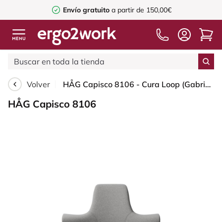
Envío gratuito
a partir de 150,00€
Volver
HÅG Capisco 8106 - Cura Loop (Gabriel) - Poliéster reciclados - CLP60110 Light grey - Moss Grey - 265 mm (seat height 53-79cm) - Soft castors for hard floors
HÅG Capisco 8106