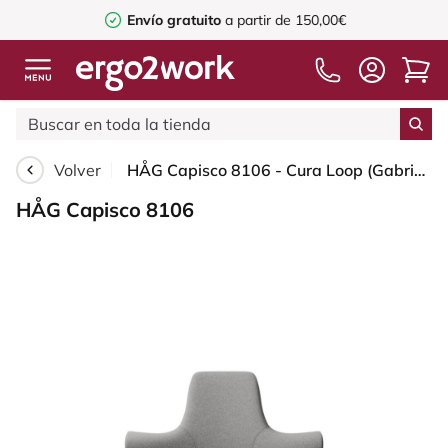
Envío gratuito
a partir de 150,00€
Volver
HÅG Capisco 8106 - Cura Loop (Gabriel) - Poliéster reciclados - CLP60110 Light grey - Silver - 150mm (seat height 40–55cm) - Glides
HÅG Capisco 8106