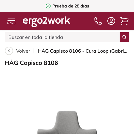
Prueba de 28 días
Volver
HÅG Capisco 8106 - Cura Loop (Gabriel) - Poliéster reciclados - CLP60110 Light grey - Silver - 150mm (seat height 40–55cm) - Soft castors for hard floors
HÅG Capisco 8106