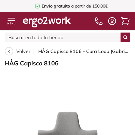
Envío gratuito
a partir de 150,00€
Volver
HÅG Capisco 8106 - Cura Loop (Gabriel) - Poliéster reciclados - CLP60110 Light grey - White - 150mm (seat height 40–55cm) - Soft castors for hard floors
HÅG Capisco 8106