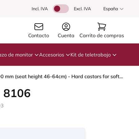
Incl. IVA
Excl. IVA
España
Contacto
Cuenta
Carrito de compras
azo de monitor
Accesorios
Kit de teletrabajo
HÅG Capisco 8106 - Cura Loop (Gabriel) - Poliéster reciclados - CLP60110 Light grey - White - 200 mm (seat height 46-64cm) - Hard castors for soft floors
 8106
03