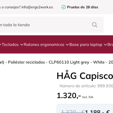
 o consejos?
info@ergo2work.es
Prueba de 28 días
Teclados
Ratones ergonomicos
Base para laptop
Br
HÅG Capisco
Número de artículo: 999.93
1.320,-
Incl. IVA
1.320,- €
1.188,- €