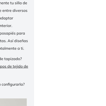
nte tu silla de
ge entre diversos
 adaptar
nterior.
eposapiés para
tas. Así diseñas
talmente a ti.
de tapizado?
ipos de tejido de
 configurarla?