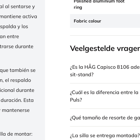
Polished aluminium foot
l al sentarse y
ring
 mantiene activa
Fabric colour
espalda y los
nan entre
trarse durante
Veelgestelde vrage
¿Es la HÅG Capisco 8106 ade
 que también se
sit-stand?
n, el respaldo
icional durante
¿Cuál es la diferencia entre 
Puls?
 duración. Esta
 y mantenerse
¿Qué tamaño de resorte de gas
illa de montar:
¿La silla se entrega montada?