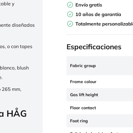
table y
Envío gratis
10 años de garantía
Totalmente personalizabl
mente diseñados
Especificaciones
os, o con topes
Fabric group
 blanco, blush
e.
Frame colour
o 265 mm,
Gas lift height
Floor contact
la HÅG
Foot ring