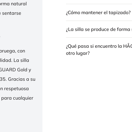
forma natural
¿Cómo mantener el tapizado?
e sentarse
¿La silla se produce de forma 
e
¿Qué pasa si encuentro la H
oruega, con
otro lugar?
idad. La silla
ENGUARD Gold y
35. Gracias a su
ión respetuosa
e para cualquier