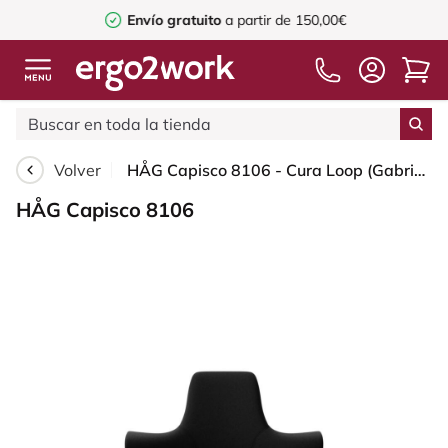
Envío gratuito
a partir de 150,00€
Volver
HÅG Capisco 8106 - Cura Loop (Gabriel) - Poliéster reciclados - CLP60999 Black - Black - 200 mm (seat height 46-64cm) - Soft castors for hard floors
HÅG Capisco 8106