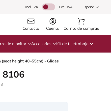
Incl. IVA
Excl. IVA
España
Contacto
Cuenta
Carrito de compras
azo de monitor
Accesorios
Kit de teletrabajo
 (seat height 40–55cm) - Glides
 8106
78