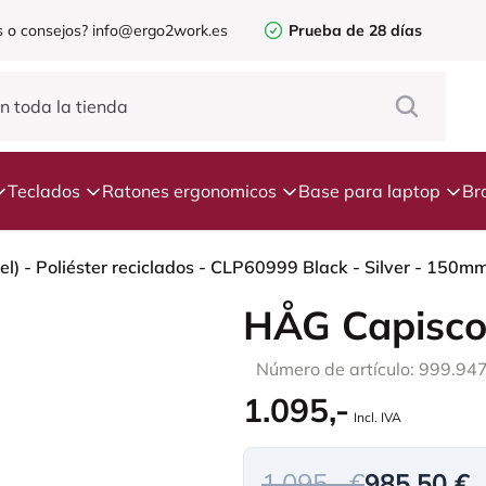
 o consejos?
info@ergo2work.es
Prueba de 28 días
Teclados
Ratones ergonomicos
Base para laptop
Br
) - Poliéster reciclados - CLP60999 Black - Silver - 150mm
HÅG Capisco
Número de artículo: 999.94
1.095,-
Incl. IVA
1.095,- €
985,50 €