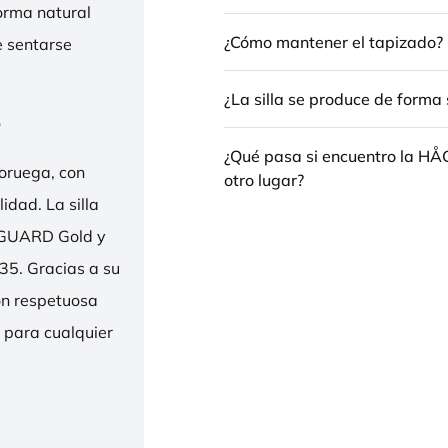
forma natural
¿Cómo mantener el tapizado?
e sentarse
¿La silla se produce de forma 
e
¿Qué pasa si encuentro la H
oruega, con
otro lugar?
idad. La silla
ENGUARD Gold y
35. Gracias a su
ión respetuosa
e para cualquier