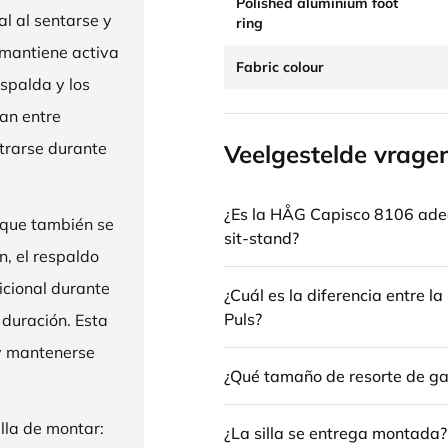
Polished aluminium foot
l al sentarse y
ring
 mantiene activa
Fabric colour
espalda y los
nan entre
trarse durante
Veelgestelde vrage
¿Es la HÅG Capisco 8106 ade
 que también se
sit-stand?
n, el respaldo
icional durante
¿Cuál es la diferencia entre 
Puls?
 duración. Esta
 y mantenerse
¿Qué tamaño de resorte de gas
illa de montar:
¿La silla se entrega montada?