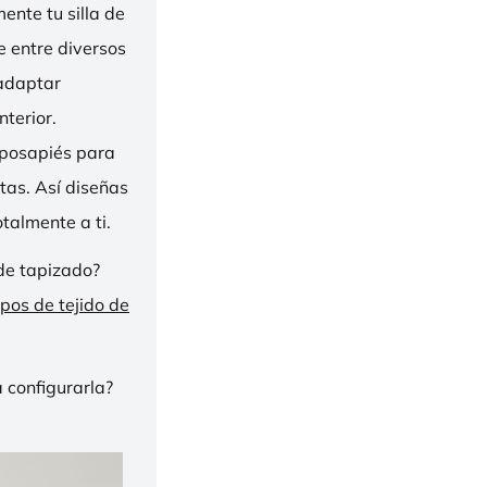
nte tu silla de
ge entre diversos
 adaptar
nterior.
eposapiés para
tas. Así diseñas
talmente a ti.
de tapizado?
ipos de tejido de
 configurarla?