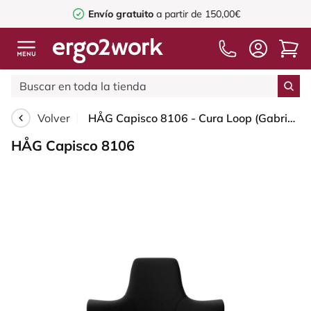
Envío gratuito
a partir de 150,00€
Volver
HÅG Capisco 8106 - Cura Loop (Gabriel) - Poliéster reciclados - CLP60999 Black - Silver - 265 mm (seat height 53-79cm) - Hard castors for soft floors
HÅG Capisco 8106