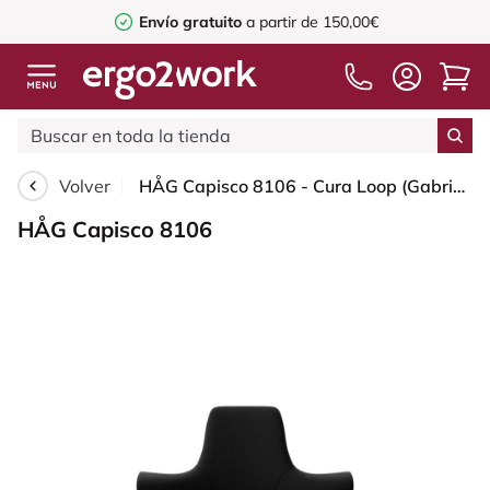
Envío gratuito
a partir de 150,00€
Volver
HÅG Capisco 8106 - Cura Loop (Gabriel) - Poliéster reciclados - CLP60999 Black - White - 150mm (seat height 40–55cm) - Hard castors for soft floors
HÅG Capisco 8106