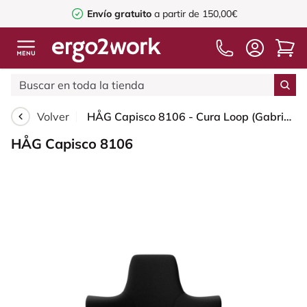
Envío gratuito
a partir de 150,00€
Volver
HÅG Capisco 8106 - Cura Loop (Gabriel) - Poliéster reciclados - CLP60999 Black - White - 150mm (seat height 40–55cm) - Soft castors for hard floors
HÅG Capisco 8106