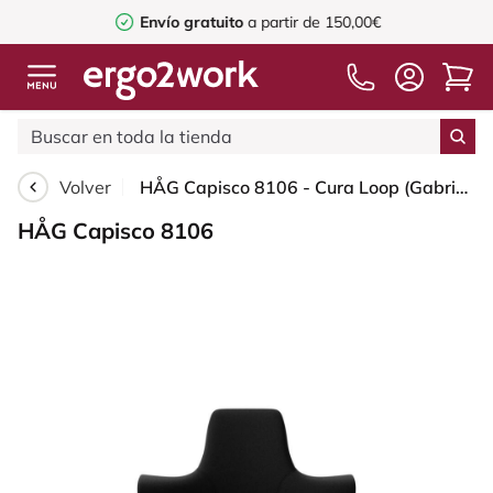
Envío gratuito
a partir de 150,00€
Volver
HÅG Capisco 8106 - Cura Loop (Gabriel) - Poliéster reciclados - CLP60999 Black - White - 200 mm (seat height 46-64cm) - Soft castors for hard floors
HÅG Capisco 8106