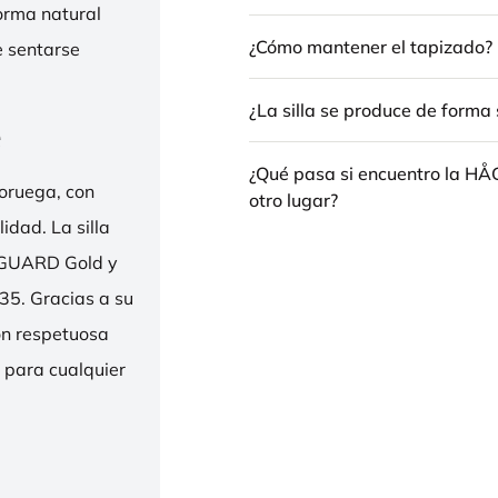
forma natural
¿Cómo mantener el tapizado?
e sentarse
¿La silla se produce de forma 
e
¿Qué pasa si encuentro la H
oruega, con
otro lugar?
idad. La silla
ENGUARD Gold y
35. Gracias a su
ión respetuosa
e para cualquier