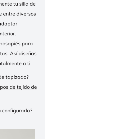
nte tu silla de
ge entre diversos
 adaptar
nterior.
eposapiés para
tas. Así diseñas
talmente a ti.
de tapizado?
ipos de tejido de
 configurarla?