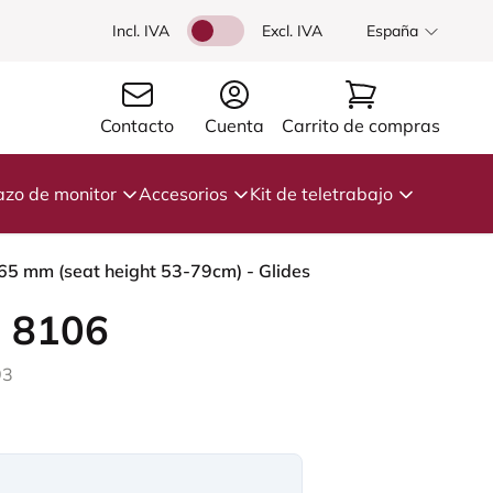
Incl. IVA
Excl. IVA
España
Contacto
Cuenta
Carrito de compras
azo de monitor
Accesorios
Kit de teletrabajo
265 mm (seat height 53-79cm) - Glides
 8106
93