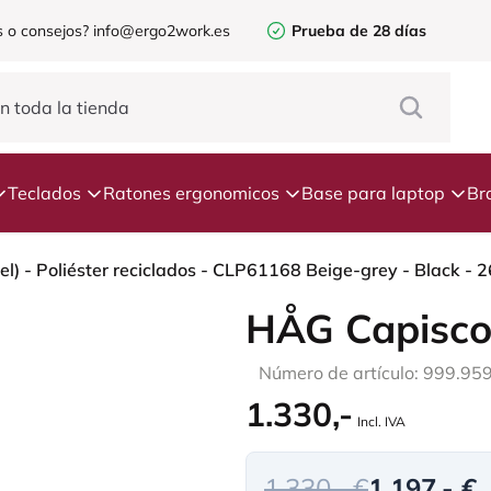
 o consejos?
info@ergo2work.es
Prueba de 28 días
Teclados
Ratones ergonomicos
Base para laptop
Br
) - Poliéster reciclados - CLP61168 Beige-grey - Black - 
HÅG Capisco
Número de artículo: 999.95
1.330,-
Incl. IVA
1.330,- €
1.197,- €