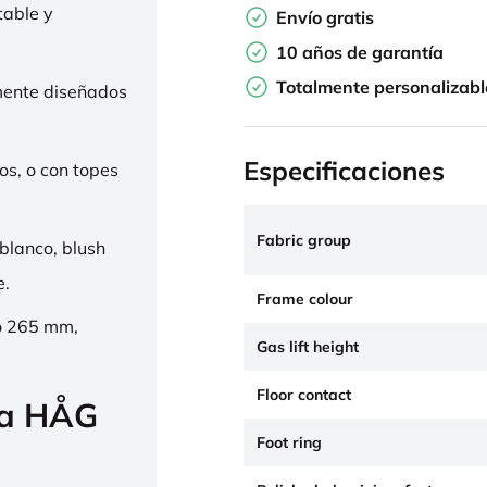
table y
Envío gratis
10 años de garantía
Totalmente personalizabl
mente diseñados
Especificaciones
os, o con topes
Fabric group
 blanco, blush
e.
Frame colour
o 265 mm,
Gas lift height
Floor contact
la HÅG
Foot ring