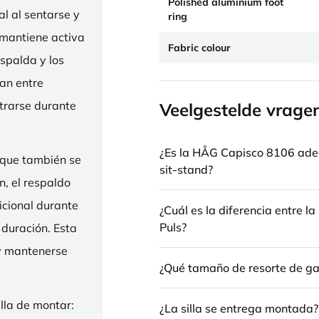
Polished aluminium foot
l al sentarse y
ring
 mantiene activa
Fabric colour
espalda y los
nan entre
trarse durante
Veelgestelde vrage
¿Es la HÅG Capisco 8106 ade
 que también se
sit-stand?
n, el respaldo
icional durante
¿Cuál es la diferencia entre 
Puls?
 duración. Esta
 y mantenerse
¿Qué tamaño de resorte de gas
illa de montar:
¿La silla se entrega montada?