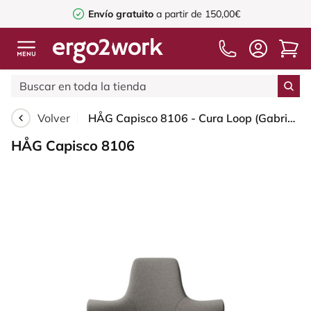
Envío gratuito
a partir de 150,00€
Volver
HÅG Capisco 8106 - Cura Loop (Gabriel) - Poliéster reciclados - CLP61168 Beige-grey - Blush Rose - 265 mm (seat height 53-79cm) - Glides
HÅG Capisco 8106