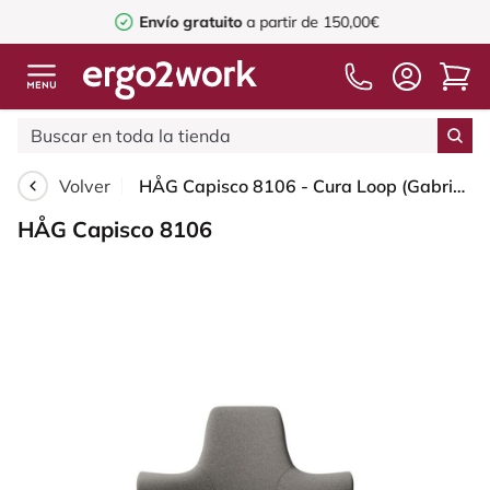
Envío gratuito
a partir de 150,00€
Volver
HÅG Capisco 8106 - Cura Loop (Gabriel) - Poliéster reciclados - CLP61168 Beige-grey - Moss Grey - 265 mm (seat height 53-79cm) - Glides
HÅG Capisco 8106