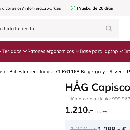
 o consejos?
info@ergo2work.es
Prueba de 28 días
Teclados
Ratones ergonomicos
Base para laptop
Br
HÅG Capisco
Número de artículo: 999.96
1.210,-
Incl. IVA
1.210,- €
1.089,- €