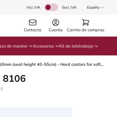
Incl. IVA
Excl. IVA
España
Contacto
Cuenta
Carrito de compras
azo de monitor
Accesorios
Kit de teletrabajo
HÅG Capisco 8106 - Cura Loop (Gabriel) - Poliéster reciclados - CLP61168 Beige-grey - Silver - 150mm (seat height 40–55cm) - Hard castors for soft floors
 8106
25