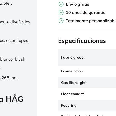
table y
Envío gratis
10 años de garantía
Totalmente personalizabl
mente diseñados
Especificaciones
os, o con topes
Fabric group
 blanco, blush
e.
Frame colour
o 265 mm,
Gas lift height
Floor contact
la HÅG
Foot ring