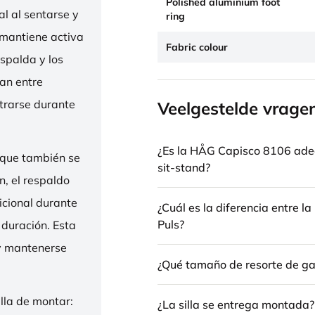
Polished aluminium foot
l al sentarse y
ring
 mantiene activa
Fabric colour
espalda y los
nan entre
trarse durante
Veelgestelde vrage
¿Es la HÅG Capisco 8106 ade
 que también se
sit-stand?
n, el respaldo
icional durante
¿Cuál es la diferencia entre 
Puls?
 duración. Esta
 y mantenerse
¿Qué tamaño de resorte de gas
illa de montar:
¿La silla se entrega montada?