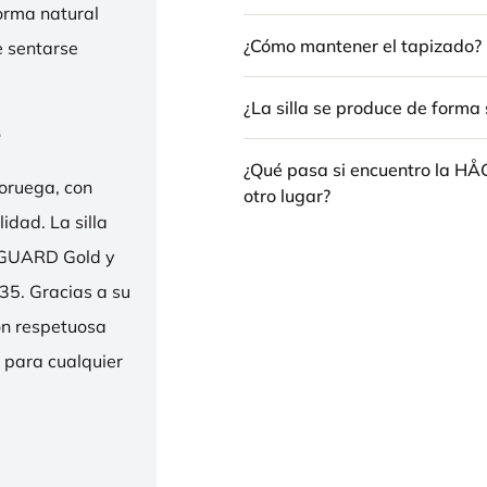
forma natural
¿Cómo mantener el tapizado?
e sentarse
¿La silla se produce de forma 
e
¿Qué pasa si encuentro la H
oruega, con
otro lugar?
idad. La silla
ENGUARD Gold y
35. Gracias a su
ión respetuosa
e para cualquier