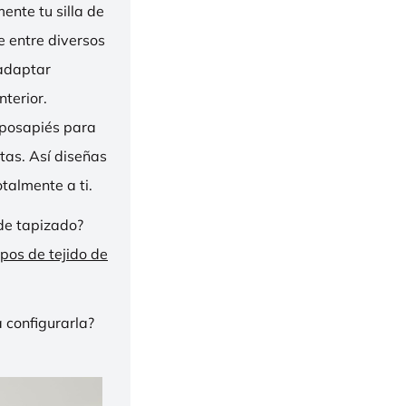
nte tu silla de
ge entre diversos
 adaptar
nterior.
eposapiés para
tas. Así diseñas
talmente a ti.
de tapizado?
ipos de tejido de
 configurarla?