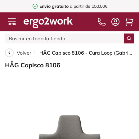
Envío gratuito
a partir de 150,00€
Volver
HÅG Capisco 8106 - Cura Loop (Gabriel) - Poliéster reciclados - CLP61168 Beige-grey - Silver - 265 mm (seat height 53-79cm) - Soft castors for hard floors
HÅG Capisco 8106