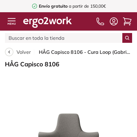
Envío gratuito
a partir de 150,00€
Volver
HÅG Capisco 8106 - Cura Loop (Gabriel) - Poliéster reciclados - CLP61168 Beige-grey - White - 265 mm (seat height 53-79cm) - Hard castors for soft floors
HÅG Capisco 8106