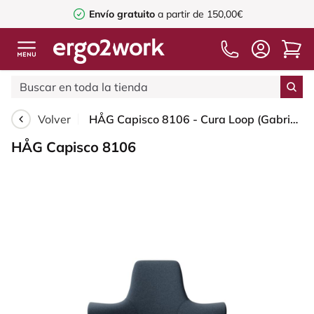
Envío gratuito
a partir de 150,00€
Volver
HÅG Capisco 8106 - Cura Loop (Gabriel) - Poliéster reciclados - CLP66165 Blue - Black - 200 mm (seat height 46-64cm) - Soft castors for hard floors
HÅG Capisco 8106