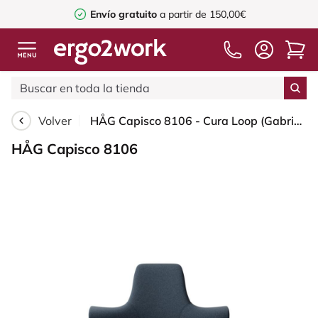
Envío gratuito
a partir de 150,00€
Volver
HÅG Capisco 8106 - Cura Loop (Gabriel) - Poliéster reciclados - CLP66165 Blue - Moss Grey - 150mm (seat height 40–55cm) - Glides
HÅG Capisco 8106