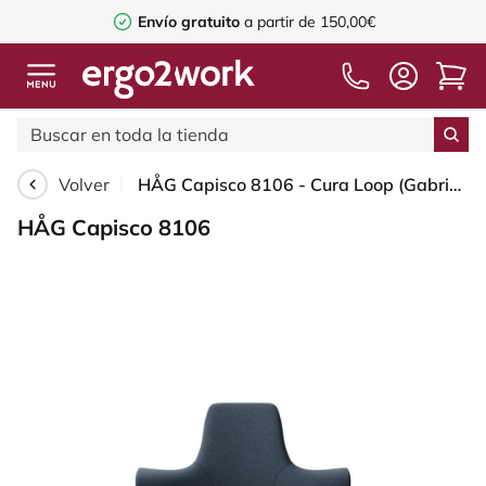
Envío gratuito
a partir de 150,00€
Volver
HÅG Capisco 8106 - Cura Loop (Gabriel) - Poliéster reciclados - CLP66165 Blue - Silver - 150mm (seat height 40–55cm) - Hard castors for soft floors
HÅG Capisco 8106