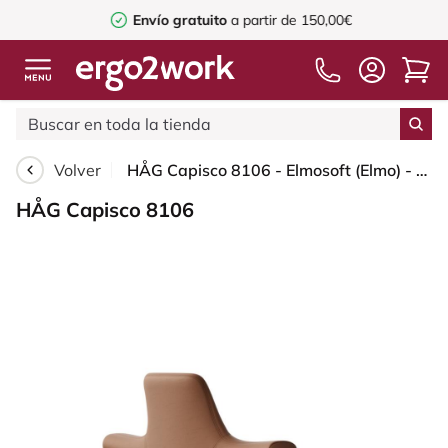
Envío gratuito
a partir de 150,00€
Volver
HÅG Capisco 8106 - Elmosoft (Elmo) - Cuero semi-anilina - EL33004 - Cognac - Black - 200 mm (seat height 46-64cm) - Hard castors for soft floors
HÅG Capisco 8106