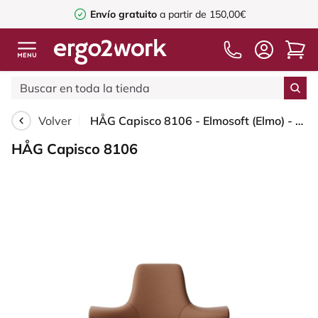
Envío gratuito
a partir de 150,00€
Volver
HÅG Capisco 8106 - Elmosoft (Elmo) - Cuero semi-anilina - EL33004 - Cognac - Moss Grey - 150mm (seat height 40–55cm) - Hard castors for soft floors
HÅG Capisco 8106