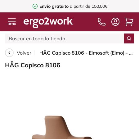
Envío gratuito
a partir de 150,00€
Volver
HÅG Capisco 8106 - Elmosoft (Elmo) - Cuero semi-anilina - EL33004 - Cognac - White - 200 mm (seat height 46-64cm) - Soft castors for hard floors
HÅG Capisco 8106