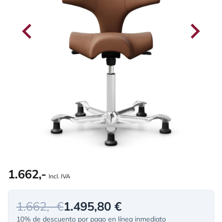
1.662,-
Incl. IVA
1.662,- €
1.495,80 €
10% de descuento por pago en línea inmediato