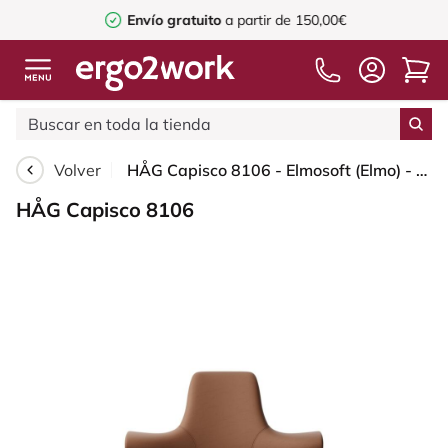
Envío gratuito
a partir de 150,00€
Volver
HÅG Capisco 8106 - Elmosoft (Elmo) - Cuero semi-anilina - EL33004 - Cognac - White - 265 mm (seat height 53-79cm) - Glides
HÅG Capisco 8106