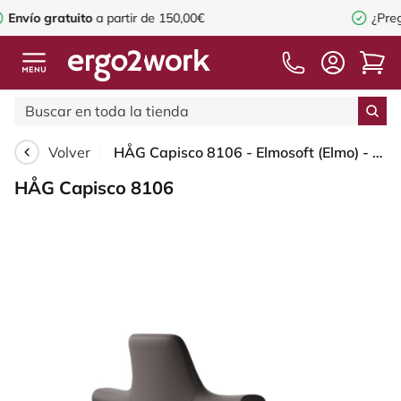
tir de 150,00€
¿Preguntas o consejos?
inf
Volver
HÅG Capisco 8106 - Elmosoft (Elmo) - Cuero semi-anilina - EL93068 - Dark brown - Black - 150mm (seat height 40–55cm) - Soft castors for hard floors
HÅG Capisco 8106