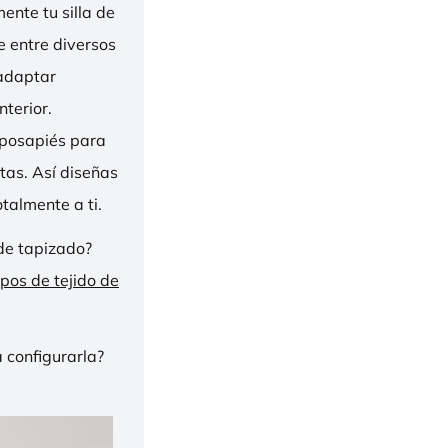
nte tu silla de
ge entre diversos
 adaptar
nterior.
eposapiés para
tas. Así diseñas
talmente a ti.
de tapizado?
ipos de tejido de
 configurarla?