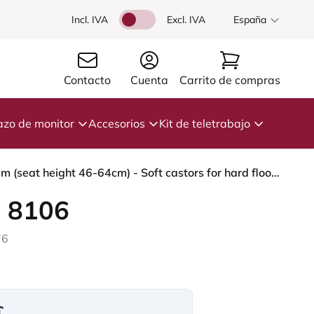
Incl. IVA
Excl. IVA
España
Contacto
Cuenta
Carrito de compras
azo de monitor
Accesorios
Kit de teletrabajo
HÅG Capisco 8106 - Elmosoft (Elmo) - Cuero semi-anilina - EL93068 - Dark brown - Black - 200 mm (seat height 46-64cm) - Soft castors for hard floors
 8106
76
€