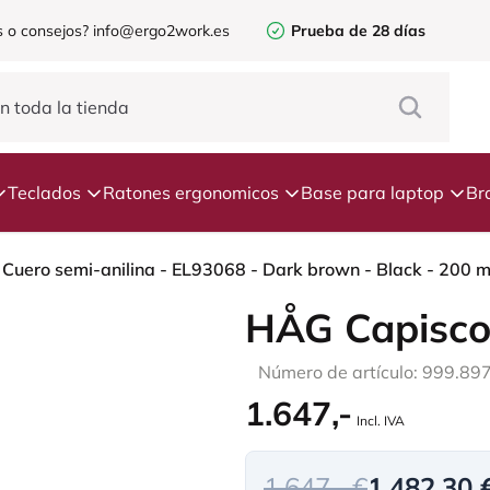
 o consejos?
info@ergo2work.es
Prueba de 28 días
Teclados
Ratones ergonomicos
Base para laptop
Br
HÅG Capisco
Número de artículo: 999.89
1.647,-
Incl. IVA
1.647,- €
1.482,30 