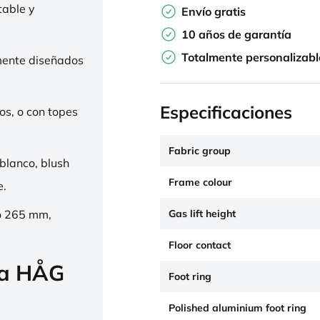
table y
Envío gratis
10 años de garantía
Totalmente personalizabl
mente diseñados
Especificaciones
os, o con topes
Fabric group
 blanco, blush
Frame colour
e.
Gas lift height
o 265 mm,
Floor contact
la HÅG
Foot ring
Polished aluminium foot ring