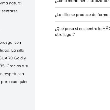
¿Cómo mantener el tapizado?
forma natural
e sentarse
¿La silla se produce de forma 
e
¿Qué pasa si encuentro la H
otro lugar?
oruega, con
idad. La silla
ENGUARD Gold y
35. Gracias a su
ión respetuosa
e para cualquier