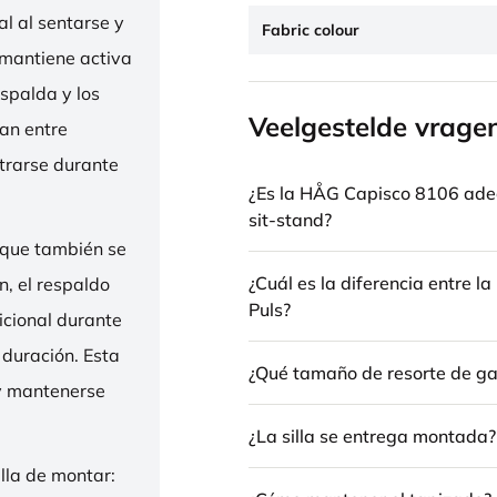
l al sentarse y
Fabric colour
 mantiene activa
espalda y los
Veelgestelde vrage
nan entre
trarse durante
¿Es la HÅG Capisco 8106 ade
sit-stand?
 que también se
¿Cuál es la diferencia entre 
n, el respaldo
Puls?
icional durante
 duración. Esta
¿Qué tamaño de resorte de gas
 y mantenerse
¿La silla se entrega montada?
illa de montar: