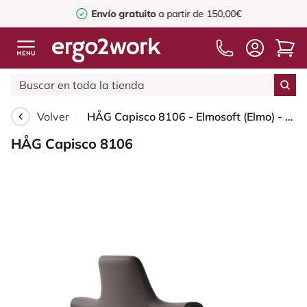
Envío gratuito
a partir de 150,00€
Volver
HÅG Capisco 8106 - Elmosoft (Elmo) - Cuero semi-anilina - EL93068 - Dark brown - Blush Rose - 150mm (seat height 40–55cm) - Hard castors for soft floors
HÅG Capisco 8106