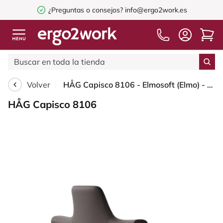
¿Preguntas o consejos?
info@ergo2work.es
Volver
HÅG Capisco 8106 - Elmosoft (Elmo) - Cuero semi-anilina - EL93068 - Dark brown - Silver - 265 mm (seat height 53-79cm) - Soft castors for hard floors
HÅG Capisco 8106