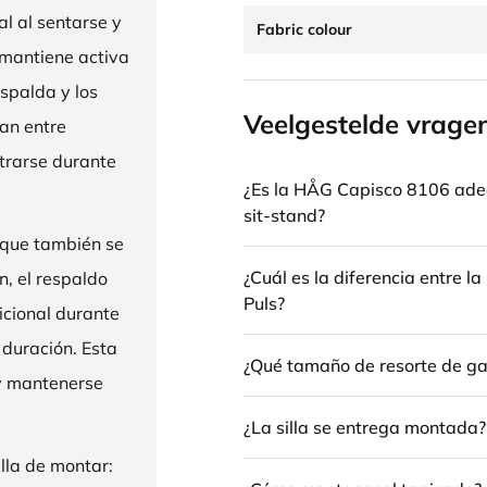
l al sentarse y
Fabric colour
 mantiene activa
espalda y los
Veelgestelde vrage
nan entre
trarse durante
¿Es la HÅG Capisco 8106 ade
sit-stand?
 que también se
¿Cuál es la diferencia entre 
n, el respaldo
Puls?
icional durante
 duración. Esta
¿Qué tamaño de resorte de gas
 y mantenerse
¿La silla se entrega montada?
illa de montar: