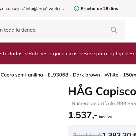
 o consejos?
info@ergo2work.es
Prueba de 28 días
Teclados
Ratones ergonomicos
Base para laptop
Br
 Cuero semi-anilina - EL93068 - Dark brown - White - 150m
HÅG Capisco
Número de artículo: 999.89
1.537,-
Incl. IVA
1.537,- €
1.383,30 