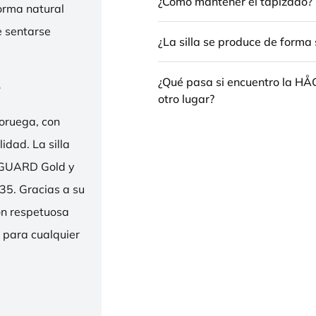
¿Cómo mantener el tapizado?
forma natural
e sentarse
¿La silla se produce de forma 
e
¿Qué pasa si encuentro la H
otro lugar?
oruega, con
idad. La silla
ENGUARD Gold y
35. Gracias a su
ión respetuosa
e para cualquier