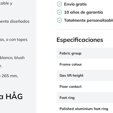
table y
Envío gratis
10 años de garantía
Totalmente personalizabl
mente diseñados
Especificaciones
os, o con topes
Fabric group
 blanco, blush
Frame colour
e.
Gas lift height
o 265 mm,
Floor contact
la HÅG
Foot ring
Polished aluminium foot ring