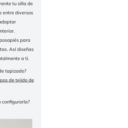
nte tu silla de
ge entre diversos
 adaptar
nterior.
eposapiés para
tas. Así diseñas
talmente a ti.
de tapizado?
ipos de tejido de
 configurarla?