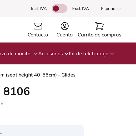
Incl. IVA
Excl. IVA
España
Contacto
Cuenta
Carrito de compras
azo de monitor
Accesorios
Kit de teletrabajo
m (seat height 40–55cm) - Glides
 8106
98
€