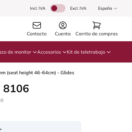
Incl. IVA
Excl. IVA
España
Contacto
Cuenta
Carrito de compras
azo de monitor
Accesorios
Kit de teletrabajo
mm (seat height 46-64cm) - Glides
 8106
08
€