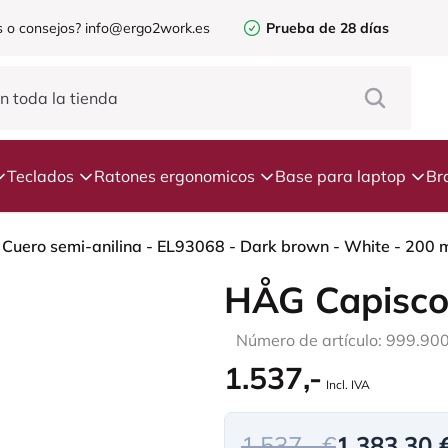
 o consejos?
info@ergo2work.es
Prueba de 28 días
Teclados
Ratones ergonomicos
Base para laptop
Br
 Cuero semi-anilina - EL93068 - Dark brown - White - 200 
HÅG Capisco
Número de artículo: 999.90
1.537,-
Incl. IVA
1.537,- €
1.383,30 