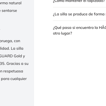
¿Cómo mantener el tapizado?
forma natural
e sentarse
¿La silla se produce de forma 
e
¿Qué pasa si encuentro la H
otro lugar?
oruega, con
idad. La silla
ENGUARD Gold y
35. Gracias a su
ión respetuosa
e para cualquier