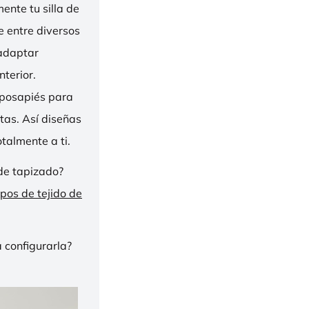
nte tu silla de
ge entre diversos
 adaptar
nterior.
eposapiés para
tas. Así diseñas
talmente a ti.
de tapizado?
ipos de tejido de
 configurarla?