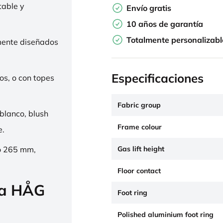
table y
Envío gratis
10 años de garantía
Totalmente personalizabl
mente diseñados
Especificaciones
os, o con topes
Fabric group
 blanco, blush
Frame colour
e.
Gas lift height
o 265 mm,
Floor contact
la HÅG
Foot ring
Polished aluminium foot ring