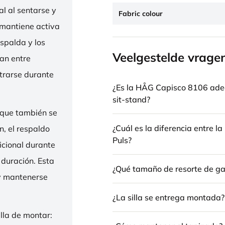
l al sentarse y
Fabric colour
 mantiene activa
espalda y los
Veelgestelde vrage
nan entre
trarse durante
¿Es la HÅG Capisco 8106 ade
sit-stand?
 que también se
¿Cuál es la diferencia entre 
n, el respaldo
Puls?
icional durante
 duración. Esta
¿Qué tamaño de resorte de gas
 y mantenerse
¿La silla se entrega montada?
illa de montar: